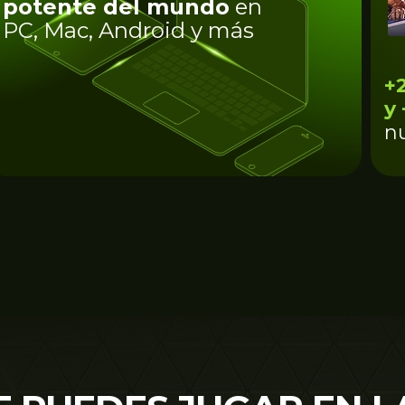
potente del mundo
en
PC, Mac, Android y más
+
y 
n