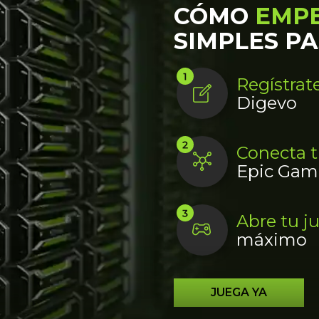
CÓMO
EMPE
SIMPLES P
Regístrat
Digevo
Conecta t
Epic Game
Abre tu j
máximo
JUEGA YA