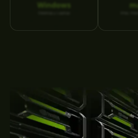
Windows
m
Desktop y Laptop
iMac, Ma