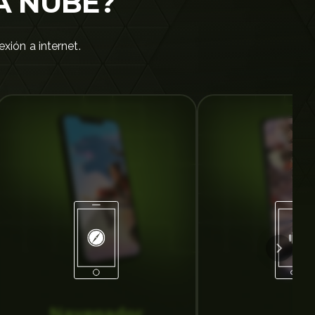
A NUBE?
xión a internet.
Navegador