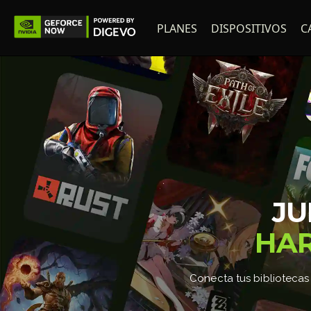
PLANES
DISPOSITIVOS
C
J
HA
Conecta tus bibliotecas