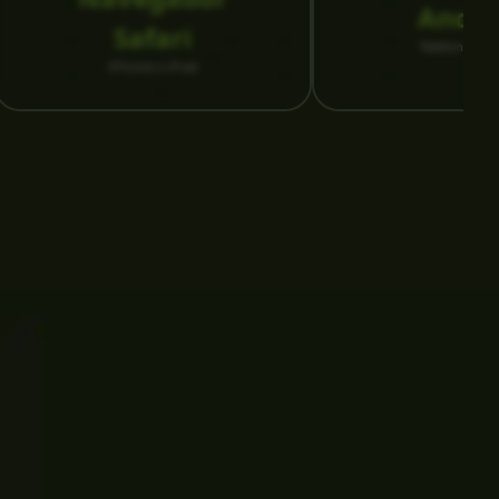
Andro
Safari
Teléfono o ta
iPhone o iPad