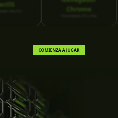
acOS
Chrome
cbook, Mac Pro
Chromebook, PC y Mac
COMIENZA A JUGAR