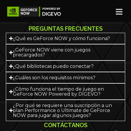
PREGUNTAS FRECUENTES
¿Qué es GeForce NOW y cómo funciona?
¿GeForce NOW viene con juegos
precargados?
¿Qué bibliotecas puedo conectar?
¿Cuáles son los requisitos mínimos?
Requisitos de internet:
¿Cómo funciona el tiempo de juego en
Velocidad mínima:
15 Mbps para una
GeForce NOW Powered by DIGEVO?
resolución de 720p a 60 FPS.
¿Por qué se requiere una suscripción a un
Velocidad recomendada:
25 Mbps para
plan Performance o Ultimate de GeForce
una resolución de 1080p a 60 FPS.
NOW para jugar algunos juegos?
Requisitos mínimos por dispositivo:
CONTÁCTANOS
Windows: