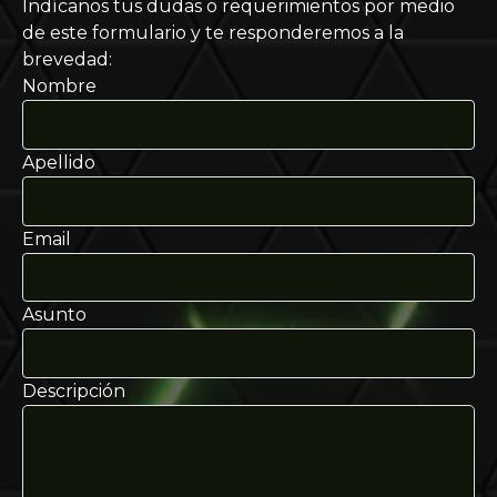
Indícanos tus dudas o requerimientos por medio
Sistema operativo: Una versión de 64 bits
de este formulario y te responderemos a la
de Windows 7 o posterior (las versiones de
brevedad:
32 bits no son compatibles).
Nombre
CPU: Dual-core x86 o x64 con 2.0GHz o
superior.
RAM: Al menos 4GB.
Apellido
GPU que soporte DirectX 11 o posterior.
Mac:
Sistema operativo: macOS 10.11 o superior.
Email
Cualquier sistema Mac introducido en
2009 o posterior.
ChromeOS:
Asunto
Sistema operativo: Chrome OS M76 o
superior.
Descripción
RAM: Al menos 4GB.
Navegador Chrome 77.x o posterior.
Navegador:
Chrome 77.x o posterior (Windows,