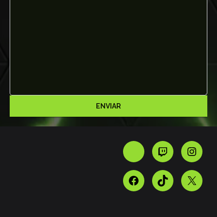
macOS o Chromebook).
Edge 91.xx o posterior (Windows).
Safari 16.4 o posterior (macOS).
Android:
Celular o tablet con al menos 1GB de
memoria disponible.
Sistema operativo: Android 5.0 (L) o
posterior.
RAM: 2 GB.
Soporte para OpenGL ES2.0 o superior.
ENVIAR
iOS:
Dispositivos: iPhone o iPad con iOS 14.2 o
superior.
Revisa nuestra sección de
Dispositivos
para más información.