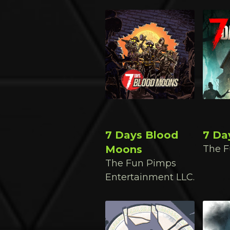
e
(
Z
-
A
)
7 Days Blood
7 Da
Moons
The F
The Fun Pimps
Entertainment LLC.