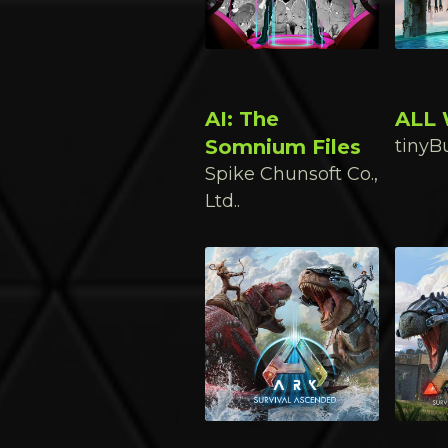
AI: The
ALL 
Somnium Files
tinyBu
Spike Chunsoft Co.,
Ltd..