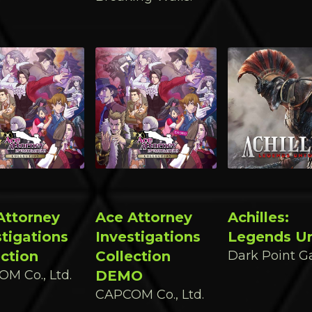
Attorney
Ace Attorney
Achilles:
stigations
Investigations
Legends U
ection
Collection
Dark Point G
M Co., Ltd.
DEMO
CAPCOM Co., Ltd.