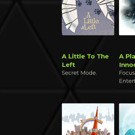
A Little To The
A Pl
Left
Inno
Secret Mode.
Focus
Enter