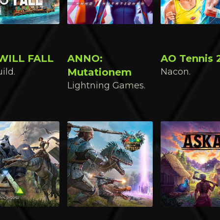
WILL FALL
ANNO:
AO Tennis 
ild.
Mutationem
Nacon.
Lightning Games.