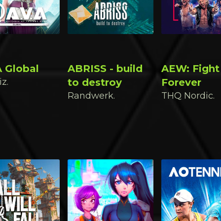
A Global
ABRISS - build
AEW: Fight
z.
to destroy
Forever
Randwerk.
THQ Nordic.