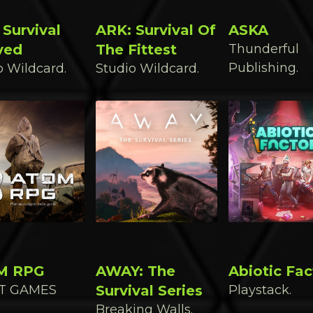
 Survival
ARK: Survival Of
ASKA
ved
The Fittest
Thunderful
Publishing.
o Wildcard.
Studio Wildcard.
M RPG
AWAY: The
Abiotic Fac
T GAMES
Survival Series
Playstack.
Breaking Walls.