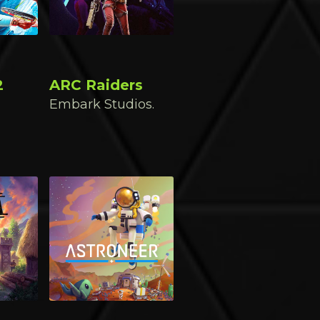
2
ARC Raiders
Embark Studios.