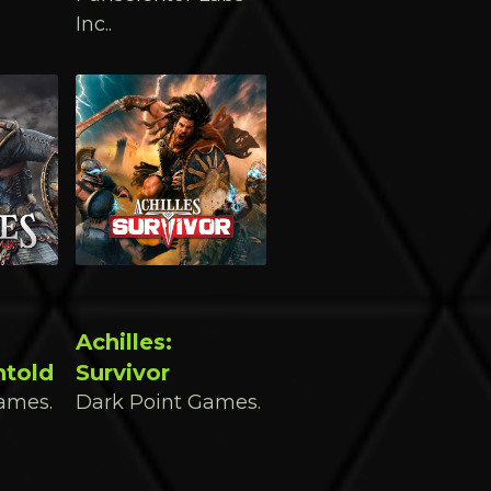
Inc..
Achilles:
ntold
Survivor
ames.
Dark Point Games.