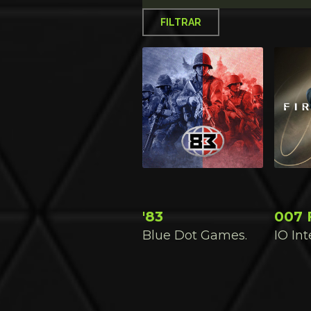
FILTRAR
N
o
m
b
r
e
(
A
-
Z
)
'83
007 F
Blue Dot Games.
IO Int
N
o
m
b
r